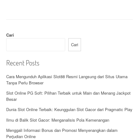
i
g
a
Cari
s
Cari
i
p
Recent Posts
o
Cara Mengunduh Aplikasi Slot88 Resmi Langsung dari Situs Utama
Tanpa Perlu Browser
s
Slot Online PG Soft: Pilihan Terbaik untuk Main dan Menang Jackpot
Besar
Dunia Slot Online Terbaik: Keunggulan Slot Gacor dari Pragmatic Play
Ilmu di Balik Slot Gacor: Menganalisis Pola Kemenangan
Menggali Informasi Bonus dan Promosi Menyenangkan dalam
Perjudian Online