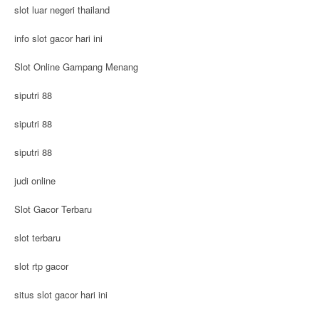
slot luar negeri thailand
info slot gacor hari ini
Slot Online Gampang Menang
siputri 88
siputri 88
siputri 88
judi online
Slot Gacor Terbaru
slot terbaru
slot rtp gacor
situs slot gacor hari ini