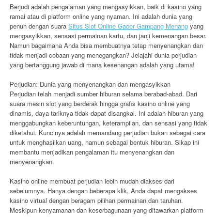
Berjudi adalah pengalaman yang mengasyikkan, baik di kasino yang
ramai atau di platform online yang nyaman. Ini adalah dunia yang
penuh dengan suara
Situs Slot Online Gacor Gampang Menang
yang
mengasyikkan, sensasi permainan kartu, dan janji kemenangan besar.
Namun bagaimana Anda bisa membuatnya tetap menyenangkan dan
tidak menjadi cobaan yang menegangkan? Jelajahi dunia perjudian
yang bertanggung jawab di mana kesenangan adalah yang utama!
Perjudian: Dunia yang menyenangkan dan mengasyikkan
Perjudian telah menjadi sumber hiburan selama berabad-abad. Dari
suara mesin slot yang berderak hingga grafis kasino online yang
dinamis, daya tariknya tidak dapat disangkal. Ini adalah hiburan yang
menggabungkan keberuntungan, keterampilan, dan sensasi yang tidak
diketahui. Kuncinya adalah memandang perjudian bukan sebagai cara
untuk menghasilkan uang, namun sebagai bentuk hiburan. Sikap ini
membantu menjadikan pengalaman itu menyenangkan dan
menyenangkan.
Kasino online membuat perjudian lebih mudah diakses dari
sebelumnya. Hanya dengan beberapa klik, Anda dapat mengakses
kasino virtual dengan beragam pilihan permainan dan taruhan.
Meskipun kenyamanan dan keserbagunaan yang ditawarkan platform