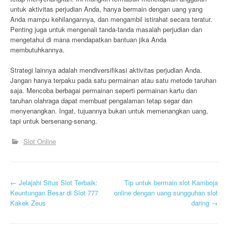
untuk aktivitas perjudian Anda, hanya bermain dengan uang yang
Anda mampu kehilangannya, dan mengambil istirahat secara teratur.
Penting juga untuk mengenali tanda-tanda masalah perjudian dan
mengetahui di mana mendapatkan bantuan jika Anda
membutuhkannya.
Strategi lainnya adalah mendiversifikasi aktivitas perjudian Anda.
Jangan hanya terpaku pada satu permainan atau satu metode taruhan
saja. Mencoba berbagai permainan seperti permainan kartu dan
taruhan olahraga dapat membuat pengalaman tetap segar dan
menyenangkan. Ingat, tujuannya bukan untuk memenangkan uang,
tapi untuk bersenang-senang.
Slot Online
N
←
Jelajahi Situs Slot Terbaik:
Tip untuk bermain slot Kamboja
Keuntungan Besar di Slot 777
online dengan uang sungguhan slot
a
Kakek Zeus
daring
→
v