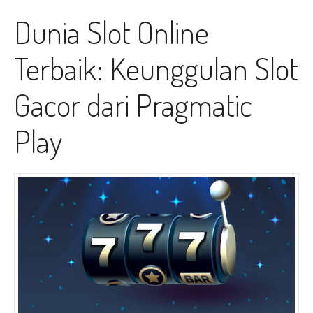
Dunia Slot Online
Terbaik: Keunggulan Slot
Gacor dari Pragmatic
Play