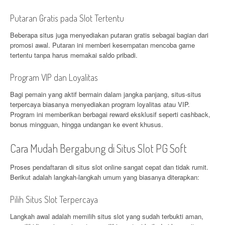
Putaran Gratis pada Slot Tertentu
Beberapa situs juga menyediakan putaran gratis sebagai bagian dari
promosi awal. Putaran ini memberi kesempatan mencoba game
tertentu tanpa harus memakai saldo pribadi.
Program VIP dan Loyalitas
Bagi pemain yang aktif bermain dalam jangka panjang, situs-situs
terpercaya biasanya menyediakan program loyalitas atau VIP.
Program ini memberikan berbagai reward eksklusif seperti cashback,
bonus mingguan, hingga undangan ke event khusus.
Cara Mudah Bergabung di Situs Slot PG Soft
Proses pendaftaran di situs slot online sangat cepat dan tidak rumit.
Berikut adalah langkah-langkah umum yang biasanya diterapkan:
Pilih Situs Slot Terpercaya
Langkah awal adalah memilih situs slot yang sudah terbukti aman,