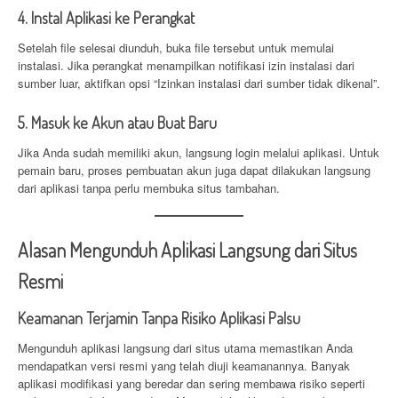
4. Instal Aplikasi ke Perangkat
Setelah file selesai diunduh, buka file tersebut untuk memulai
instalasi. Jika perangkat menampilkan notifikasi izin instalasi dari
sumber luar, aktifkan opsi “Izinkan instalasi dari sumber tidak dikenal”.
5. Masuk ke Akun atau Buat Baru
Jika Anda sudah memiliki akun, langsung login melalui aplikasi. Untuk
pemain baru, proses pembuatan akun juga dapat dilakukan langsung
dari aplikasi tanpa perlu membuka situs tambahan.
Alasan Mengunduh Aplikasi Langsung dari Situs
Resmi
Keamanan Terjamin Tanpa Risiko Aplikasi Palsu
Mengunduh aplikasi langsung dari situs utama memastikan Anda
mendapatkan versi resmi yang telah diuji keamanannya. Banyak
aplikasi modifikasi yang beredar dan sering membawa risiko seperti