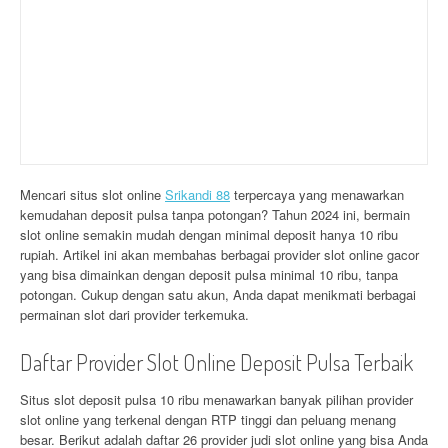
Mencari situs slot online
Srikandi 88
terpercaya yang menawarkan
kemudahan deposit pulsa tanpa potongan? Tahun 2024 ini, bermain
slot online semakin mudah dengan minimal deposit hanya 10 ribu
rupiah. Artikel ini akan membahas berbagai provider slot online gacor
yang bisa dimainkan dengan deposit pulsa minimal 10 ribu, tanpa
potongan. Cukup dengan satu akun, Anda dapat menikmati berbagai
permainan slot dari provider terkemuka.
Daftar Provider Slot Online Deposit Pulsa Terbaik
Situs slot deposit pulsa 10 ribu menawarkan banyak pilihan provider
slot online yang terkenal dengan RTP tinggi dan peluang menang
besar. Berikut adalah daftar 26 provider judi slot online yang bisa Anda