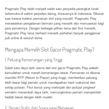
Pragmatic Play telah menjadi salah satu penyedia perangkat lunak
terkemuka di sektor perjudian daring, khususnya di Indonesia. Dikenal
luas karena koleksi permainan slot yang inovatif, Pragmatic Play
menawarkan pengalaman bermain yang menarik dan memuaskan bagi
para pemainnya. Dengan berbagai pilihan tema dan fitur menarik,
Pragmatic Play terus berhasil menarik perhatian banyak penggemar
judi online di seluruh dunia.
Mengapa Memilih Slot Gacor Pragmatic Play?
1. Peluang Kemenangan yang Tinggi
Salah satu daya tarik utama dari slot gacor Pragmatic Play adalah
kemudahan untuk meraih kemenangan besar. Permainan ini dikenal
memiliki RTP (Return to Player) yang tinggi, memberikan peluang
lebih besar bagi pemain untuk mendapatkan hasil maksimal dari
setiap putaran. Fitur bonus yang melimpah dan jackpot progresif
semakin menambah daya tarik, memungkinkan pemain memperoleh
hadiah besar dengan lebih mudah.
2. Desain Grafis dan Suara yang Menawan