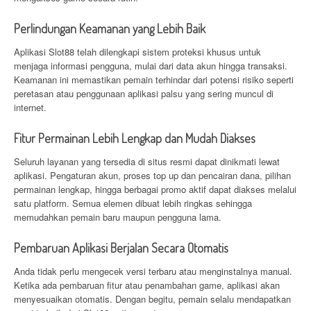
Perlindungan Keamanan yang Lebih Baik
Aplikasi Slot88 telah dilengkapi sistem proteksi khusus untuk
menjaga informasi pengguna, mulai dari data akun hingga transaksi.
Keamanan ini memastikan pemain terhindar dari potensi risiko seperti
peretasan atau penggunaan aplikasi palsu yang sering muncul di
internet.
Fitur Permainan Lebih Lengkap dan Mudah Diakses
Seluruh layanan yang tersedia di situs resmi dapat dinikmati lewat
aplikasi. Pengaturan akun, proses top up dan pencairan dana, pilihan
permainan lengkap, hingga berbagai promo aktif dapat diakses melalui
satu platform. Semua elemen dibuat lebih ringkas sehingga
memudahkan pemain baru maupun pengguna lama.
Pembaruan Aplikasi Berjalan Secara Otomatis
Anda tidak perlu mengecek versi terbaru atau menginstalnya manual.
Ketika ada pembaruan fitur atau penambahan game, aplikasi akan
menyesuaikan otomatis. Dengan begitu, pemain selalu mendapatkan