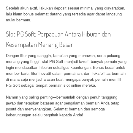
Setelah akun aktif, lakukan deposit sesuai minimal yang disyaratkan,
lalu klaim bonus selamat datang yang tersedia agar dapat langsung
mulai bermain.
Slot PG Soft: Perpaduan Antara Hiburan dan
Kesempatan Menang Besar
Dengan fitur yang canggih, tampilan yang menawan, serta peluang
menang yang tinggi, slot PG Soft menjadi favorit banyak pemain yang
ingin mendapatkan hiburan sekaligus keuntungan. Bonus besar untuk
member baru, fitur inovatif dalam permainan, dan fleksibilitas bermain
di mana saja menjadi alasan kuat mengapa banyak pemain memilih
PG Soft sebagai tempat bermain slot online mereka.
Namun yang paling penting—bermainlah dengan penuh tanggung
jawab dan tetapkan batasan agar pengalaman bermain Anda tetap
positif dan menyenangkan. Selamat bermain dan semoga
keberuntungan selalu berpihak kepada Anda!