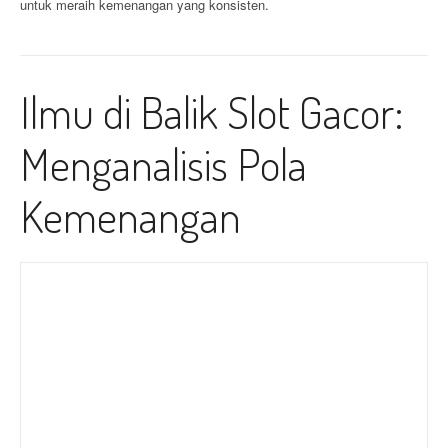
untuk meraih kemenangan yang konsisten.
Ilmu di Balik Slot Gacor:
Menganalisis Pola
Kemenangan