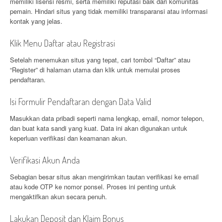
memiliki lisensi resmi, serta memiliki reputasi baik dari komunitas
pemain. Hindari situs yang tidak memiliki transparansi atau informasi
kontak yang jelas.
Klik Menu Daftar atau Registrasi
Setelah menemukan situs yang tepat, cari tombol “Daftar” atau
“Register” di halaman utama dan klik untuk memulai proses
pendaftaran.
Isi Formulir Pendaftaran dengan Data Valid
Masukkan data pribadi seperti nama lengkap, email, nomor telepon,
dan buat kata sandi yang kuat. Data ini akan digunakan untuk
keperluan verifikasi dan keamanan akun.
Verifikasi Akun Anda
Sebagian besar situs akan mengirimkan tautan verifikasi ke email
atau kode OTP ke nomor ponsel. Proses ini penting untuk
mengaktifkan akun secara penuh.
Lakukan Deposit dan Klaim Bonus